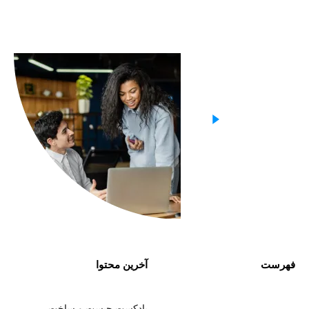
فهرست
آخرین محتوا
پادکست چیست و ساخت