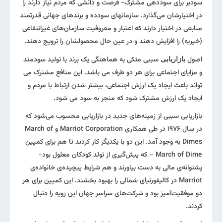
سودبر برای سوددهی مشترک- فرصت و دانشی که مردم نیاز دارند را
در اختیارشان می‌گذارد. سازمانهای سودده و برندهای جهانی قدرتمند
منابعی در اختیار دارند که اعتبار و معروفیت سازمان‌های غیرانتفاعی
(خیریه) را افزایش دهند و در عین حال محصولشان را ترویج دهند.
اصول
سببی متکی به هماهنگی یک برند با تولید سودمند
بازاریابی
و مزایای اجتماعی برای هر دو طرف می باشد. این منافع مشترک می
تواند باعث ایجاد یک ارزش اجتماعی، بیشتر شدن ارتباط با مردم و
ایجاد یک ارزش مشترک شود که منجر به سود می شود.
بازاریابی سببی از زمینه‌های جدید در بازاریابی محسوب می‌شود که
در سال ۱۹۷۶ در طی همکاری Marriot Corporation و March of
Dimes به وجود آمد. این دو با یکدیگر کار کردند تا هم برای کمپین
March of Dime – که پیش‌گیری از تولد کودکان معلول بود-
پشتوانه‌ی مالی به دست بیاورند و هم شرایط پیچیده‌ی خانواده‌ی
Marriot در کالیفورنیای شمالی را بهبود بخشند. این کمپین برای هر
دو موفقیت‌آمیز بود و شرکت‌های سراسر جهان این رویه را دنبال
کردند.