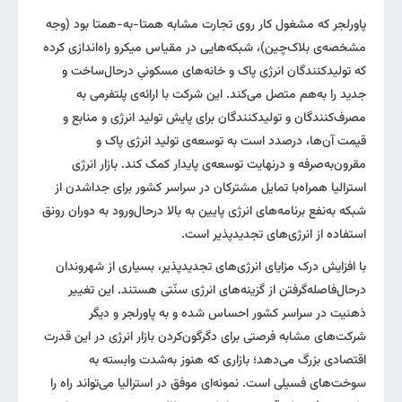
پاورلجر که مشغول کار روی تجارت مشابه همتا-به-همتا بود (وجه
مشخصه‌ی بلاک‌چین)، شبکه‌هایی در مقیاس میکرو راه‌اندازی کرده
که تولیدکنندگان انرژی پاک و خانه‌های مسکونیِ در‌حال‌ساخت و
جدید را به‌هم متصل می‌کند. این شرکت با ارائه‌ی پلتفرمی به
مصرف‌کنندگان و تولیدکنندگان برای پایش تولید انرژی و منابع و
قیمت آن‌ها، درصدد است به توسعه‌ی تولید انرژی پاک و
مقرون‌به‌صرفه و درنهایت توسعه‌ی پایدار کمک کند. بازار انرژی
استراليا همراه‌با تمایل مشترکان در سراسر کشور برای جداشدن از
شبکه به‌نفع برنامه‌های انرژی پايين به بالا درحال‌ورود به دوران رونق
استفاده از انرژی‌های تجديدپذير است.
با افزایش درک مزایای انرژی‌های تجدیدپذیر، بسیاری از شهروندان
در‌حال‌فاصله‌گرفتن از گزینه‌های انرژی سنّتی هستند. این تغییر
ذهنیت در سراسر کشور احساس شده و به پاورلجر و دیگر
شرکت‌های مشابه فرصتی برای دگرگون‌کردن بازار انرژی در این قدرت
اقتصادی بزرگ می‌دهد؛ بازاری که هنوز به‌شدت وابسته به
سوخت‌های فسیلی است. نمونه‌ای موفق در استرالیا می‌تواند راه را