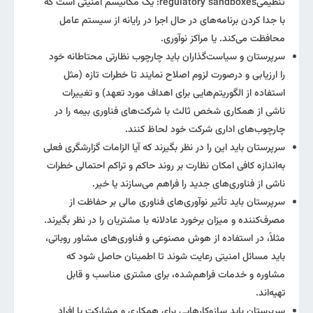
تنظیمیregulatory sandboxes: یک مکانیسم امنیتی است که
با جدا کردن برنامه‌های در حال اجرا در رایانه از سیستم عامل
محافظت می‌کند. یا مراکز نوآوری.
سرپرستان و سیاست‌گذاران باید چارچوب نظارتی محتاطانه خود
را ارزیابی و درصورت لزوم اصلاح نمایند تا خطرات تازه (مثل
استفاده از الگوریتم‌هایی برای اهداف مورد تعهد) و تغییرات
ناشی از همکاری شخص ثالث با شرکت‌های فناوری بیمه را در
چارچوب‌های اداری شرکت خود لحاظ کنند.
سرپرستان باید این را در نظر بگیرند که آیا الزامات گزارشگری فعلی
به‌اندازه کافی امکان نظارت بر روند حاکم و تراکم احتمالی خطرات
ناشی از فناوری‌های جدید را فراهم می‌سازند یا خیر.
سرپرستان باید تأثیر نوآوری‌های فناوری مالی بر حفاظت از
مصرف‌کننده و میزان برخورد عادلانه با مشتریان را در نظر بگیرند.
مثلاً، در استفاده از هوش مصنوعی و فناوری‌های مشاور روباتی،
باید مسائل امنیتی رعایت شوند تا اطمینان حاصل شود که
مشاوره و خدمات فراهم‌شده، برای مشتری مناسب و قابل
تهیه‌اند.
سرپرستان باید سازوکارهایی برای همکاری و مشارکت با افراد