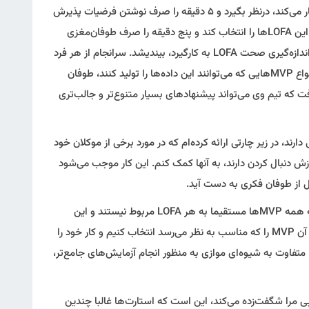
از هر فرد درخواست می‌کند پروژه‌ای را که روی آن کار می‌کند، درنظر بگیرد و ۵ دقیقه را صرف نوشتن فرضیات پذیرش
از این LOFAها را انتخاب کند و پنج دقیقه را صرف طوفان‌مغزی
کند و در مورد سنجه‌های متفاوتی که می‌توان برای اندازه‌گیری صحت LOFA به کارگیرد، بیندیشد. سرانجام از هر فرد
را انتخاب کند و در مورد انواع MVPهایی که می‌توانند این داده‌ها را تولید کنند، طوفان
فت که تیم وی می‌تواند پیشنهادهای بسیار متنوع‌تر و جالب‌تری
ارند، در زیر چارتی ارائه کرده‌ام که در مورد برخی از موکلان خود
رفته‌ام تا با درک آنکه کدام‌یک از MVPها ارزش دنبال کردن دارند، به آنها کمک کنم. این کار موجب می‌شود
اولا این چارت در درک این امر به ما کمک می‌کند که همه MVPها مستقیما به هر LOFA مربوط نیستند و این
ایرادی ندارد. گاهی پاسخ درست این است که صرفا آن MVP را که مناسب به نظر می‌رسد انتخاب کنیم و کار خود را
شروع کنیم. در موارد دیگر، کار بر روی چندین MVP متفاوت به شیوه‌ای موازی به منظور انجام آزمایش‌های جامع‌تر،
رپی مرا شگفت‌زده می‌کند، این است که استارت‌ها غالبا چندین