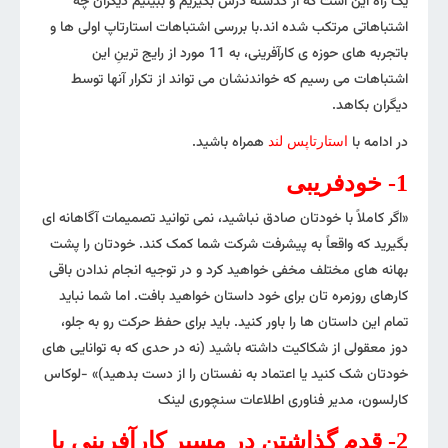
یک راه این است که از گذشته درس بگیریم و ببینیم دیگران چه
اشتباهاتی مرتکب شده اند.با بررسی اشتباهات استارتاپ اولی ها و
باتجربه های حوزه ی کارآفرینی، به 11 مورد از رایج ترینِ این
اشتباهات می رسیم که خواندنشان می تواند از تکرار آنها توسط
دیگران بکاهد.
در ادامه با
همراه باشید.
استارتاپس لند
1- خودفریبی
«اگر کاملاً با خودتان صادق نباشید، نمی توانید تصمیمات آگاهانه ای
بگیرید که واقعاً به پیشرفت شرکت شما کمک کند. خودتان را پشت
بهانه های مختلف مخفی خواهید کرد و در توجیه انجام ندادن باقی
کارهای روزمره تان برای خود داستان خواهید بافت. اما شما نباید
تمام این داستان ها را باور کنید. باید برای حفظ حرکت رو به جلو،
دوز معقولی از شکاکیت داشته باشید (نه در حدی که به توانایی های
خودتان شک کنید یا اعتماد به نفستان را از دست بدهید)» -لوکاس
کارلسون، مدیر فناوری اطلاعات سنچوری لینک
2- قدم گذاشتن در مسیر کارآفرینی با