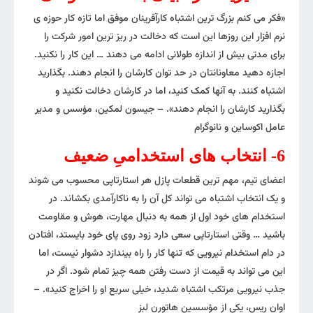
«فکر می کنم بزرگ ترین اشتباه کارآفرینان موفق اما تازه کار حوزه ی
نرم افزار این روزها این است که دخالت در ریز ترین امور شرکت را
برای مدتی بیش از اندازه طولانی ادامه می دهند … این کار را نکنید.
اجازه دهید معاونانتان در حد توان کارشان را انجام دهند. بگذارید
اشتباه کنند. به آنها کمک کنید، اما در کارشان دخالت نکنید و
بگذارید کارشان را انجام دهند». – جیسون لمکین، مؤسس و مدیر
عامل اکوساین و نانوگرام
6- انتخاب های استخدامیِ ضعیف
اعضای تیم، مهم ترین قطعات پازل هر استارتاپی محسوب می شوند
و یک انتخاب اشتباه می تواند کل آن را به ناکارآمدی بکشاند. در
استخدام های خود اول از همه به دنبال مهارت، هوش و مقاومت
باشید … وقتی استارتاپی سعی دارد زود روی پای خود بایستد، افتادن
در دام استخدام نیرویی که تنها کار را راه بیندازد دشوار نیست، اما
این می تواند به قیمت از دست رفتن همه چیز تمام شود. اگر در
جذب نیرویی مرتکب اشتباه شدید، خیلی سریع او را اخراج کنید». –
اوان ریس، یکی از مؤسسین هاتورن لبز