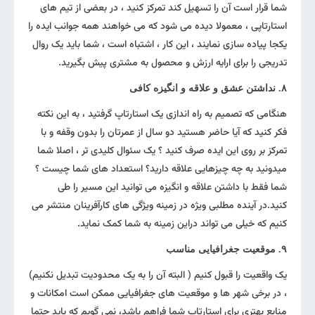
شما قرار است آن را تسهیل کند تمرکز کنید ، در بعضی از تیم های
استارتاپی ، معمولا دیده می شود که می خواهند همه جوانب ایده را
یکجا پیاده سازی نمایند ، این کار ، اشتباه است ، شما باید یک روال
تدریجی را برای ارایه ارزش و محصول به مشتری پیش بگیرید.
۸. نداشتن عشق و علاقه و انگیزه کافی
هنگامی که تصمیم به راه اندازی یک استارتاپ گرفتید ، به این نکته
فکر کنید که آیا حاضر هستید دو سال از عمرتان را بدون وقفه و با
تمرکز بر روی این ایده صرف کنید ؟ یک سئوال کلیدی تر ، اصلا شما
میدونید به چه چیزهایی علاقه دارید؟ استعداد های شما چیست ؟
شما فقط با داشتن علاقه و انگیزه می توانید این مسیر را طی
کنید.در آینده مطلبی ویژه در زمینه ویژگی های کارآفرینان منتشر می
کنیم که خیلی می تواند دراین زمینه به شما کمک نماید.
۹. موقعیت جغرافیایی مناسب
یک واقعیت را قبول کنیم ( البته آن را به یک محدودیت تبدیل نکنیم)
، در برخی شهر ها و موقعیت های جغرافیایی ممکن است امکانات و
منابع بهتری برای استارتاپ شما فراهم باشد، نمی گویم که باید حتما